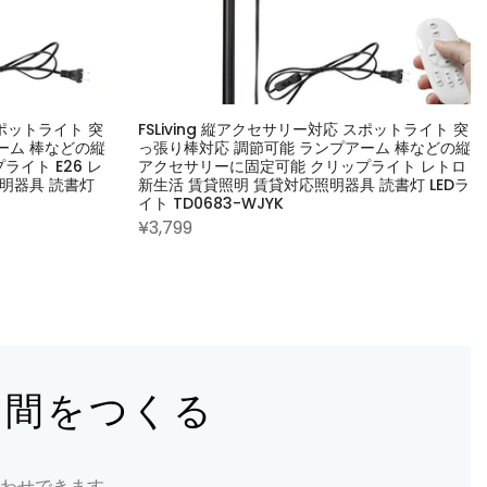
スポットライト 突
FSLiving 縦アクセサリー対応 スポットライト 突
ーム 棒などの縦
っ張り棒対応 調節可能 ランプアーム 棒などの縦
イト E26 レ
アクセサリーに固定可能 クリップライト レトロ
照明器具 読書灯
新生活 賃貸照明 賃貸対応照明器具 読書灯 LEDラ
イト TD0683-WJYK
¥3,799
空間をつくる
わせできます。