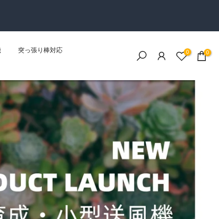
機
突っ張り棒対応
0
0