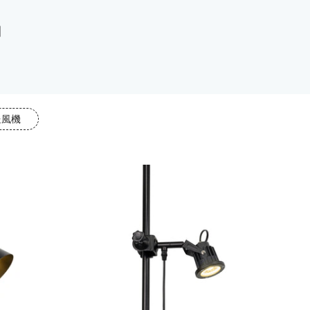
品
。
送風機