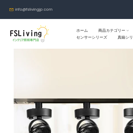
コ
info@fslivingjp.com
ン
テ
ン
ホーム
商品カテゴリー
ツ
センサーシリーズ
真鍮シリ
に
進
む