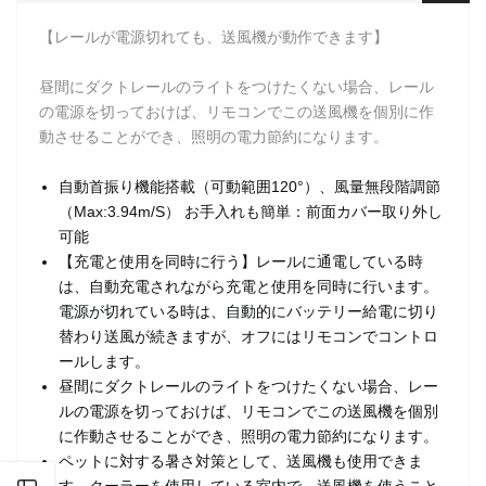
【レールが電源切れても、送風機が動作できます】
昼間にダクトレールのライトをつけたくない場合、レール
の電源を切っておけば、リモコンでこの送風機を個別に作
動させることができ、照明の電力節約になります。
自動首振り機能搭載（可動範囲120°）、風量無段階調節
（Max:3.94m/S） お手入れも簡単：前面カバー取り外し
可能
【充電と使用を同時に行う】レールに通電している時
は、自動充電されながら充電と使用を同時に行います。
電源が切れている時は、自動的にバッテリー給電に切り
替わり送風が続きますが、オフにはリモコンでコントロ
ールします。
昼間にダクトレールのライトをつけたくない場合、レー
ルの電源を切っておけば、リモコンでこの送風機を個別
に作動させることができ、照明の電力節約になります。
ペットに対する暑さ対策として、送風機も使用できま
す。クーラーを使用している室内で、送風機を使うこと