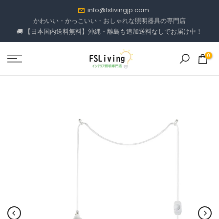
コ
info@fslivingjp.com
ン
かわいい・かっこいい・おしゃれな照明器具の専門店
🚚 【日本国内送料無料】沖縄・離島も追加送料なしでお届け中！
テ
ン
ツ
0
に
進
む