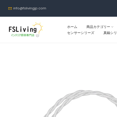
コ
info@fslivingjp.com
ン
テ
ン
ホーム
商品カテゴリー
ツ
センサーシリーズ
真鍮シリ
に
進
む