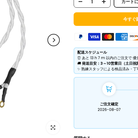
カート
今すぐ
配送スケジュール
⏰ あと
13 h
7 m
以内のご注文で 優
​🚚
発送目安：3～10営業日（土日祝
​✨ 熟練スタッフによる検品済み・
ご注文確定
2026-08-07