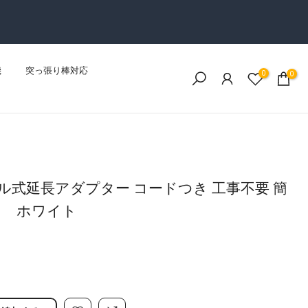
機
突っ張り棒対応
0
0
レール式延長アダプター コードつき 工事不要 簡
き ホワイト