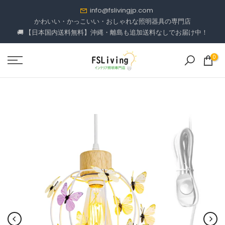
コ
info@fslivingjp.com
ン
かわいい・かっこいい・おしゃれな照明器具の専門店
🚚 【日本国内送料無料】沖縄・離島も追加送料なしでお届け中！
テ
ン
ツ
0
に
進
む