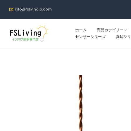
コ
info@fslivingjp.com
ン
テ
ン
ホーム
商品カテゴリー
ツ
センサーシリーズ
真鍮シリ
に
進
む