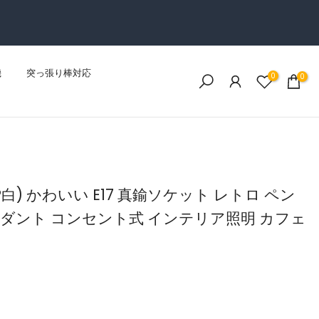
機
突っ張り棒対応
0
0
(黒?白) かわいい E17 真鍮ソケット レトロ ペン
ンダント コンセント式 インテリア照明 カフェ