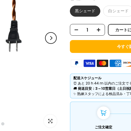
黒シェード
白シェード
カート
今すぐ
配送スケジュール
⏰ あと
20 h
44 m
以内のご注文で 
​🚚
発送目安：3～10営業日（土日祝
​✨ 熟練スタッフによる検品済み・
ご注文確定