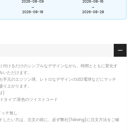
2026-08-09
2026-08-16
→
→
2026-08-18
2026-08-28
り付けるだけのシンプルなデザインながら、時間とともに変化す
みいただけます。
お手元のエジソン球、レトロなデザインのLED電球などにマッチ
盛り上がります。
り
)
ードタイプ:茶色のツイストコード
イッチ無し
したい方は、注文の前に、必ず弊社(fsliving)に注文方法をご確