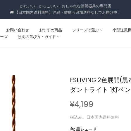
かわいい・かっこいい・おしゃれな照明器具の専門店
🚚 【日本国内送料無料】沖縄・離島も追加送料なしでお届け中！
お問い合わせ
おすすめ商品
シリーズで選ぶ
小型送風
ーズ
照明の選び方・ガイド
FSLIVING 2色展開
ダントライト 1灯ペ
¥4,199
税込み。日本国内送料無料
色:
黒シェード