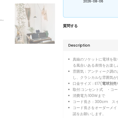
2026-08-06
質問する
Description
真鍮のソケットに電球を取
る風合いある表情をお楽し
雰囲気：アンティーク調の
し、クラシカルな雰囲気が
口金サイズ：E17(
電球別売
取付:コンセント式 ・コ
消費電力:100Wまで
コード長さ：300cm ス
コード長さをオーダーメイド
認をお願いします。