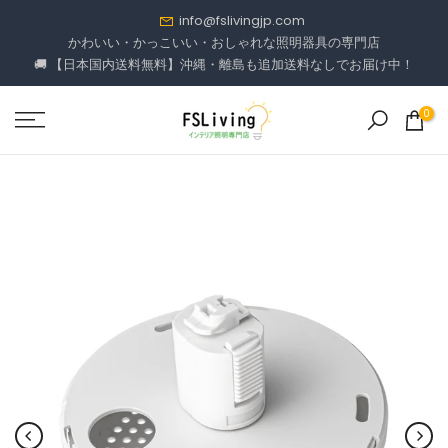
コ
info@fslivingjp.com
ン
かわいい・かっこいい・おしゃれな照明器具の専門店
🚚 【日本国内送料無料】沖縄・離島も追加送料なしでお届け中！
テ
ン
ツ
0
に
進
む