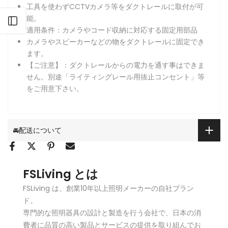
工具を使わずCCTVカメラ等をダクトレールに取付が可
能。
サイドバーを開く
適用条件：カメラやコード収納に対応する固定用部品
カメラやスピーカーなどの物をダクトレールに固定でき
ます。
【ご注意】：ダクトレールからの電力を通す事はできま
せん。別途「ライティングレール用抜止コンセント」等
をご用意下さい。
🚘配送について
FSLiving とは
FSLiving は、創業10年以上照明メーカーの自社ブラン
ド。
専門的な照明器具の設計と製造を行う会社で、日本の消
費者に品質の高い製品とサービスの提供を取り組んでお