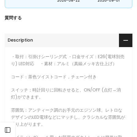
2026-08-22
2026-09-01
質問する
Description
・取付：引掛けシーリング式 ・口金サイズ：E26(電球別売
り) LED対応 ・素材：アルミ（真鍮メッキ古仕上げ）
コード：茶色ツイストコード，チェーン付き
スイッチ：時計回りに回転させると、ON/OFF (点灯→消
灯)ができます。
雰囲気：アンティーク調のお手元のエジソン球、レトロな
デザインのLED電球などにマッチし、クラシカルな雰囲気が
盛り上がります。
サイドバーを開く