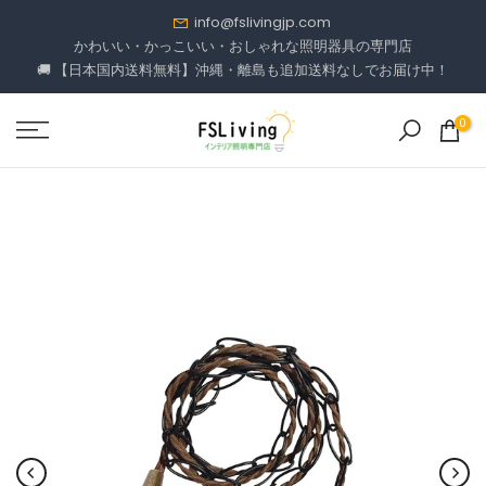
コ
info@fslivingjp.com
ン
かわいい・かっこいい・おしゃれな照明器具の専門店
🚚 【日本国内送料無料】沖縄・離島も追加送料なしでお届け中！
テ
ン
ツ
0
に
進
む