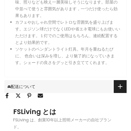
味、照りなども映え一層美味しそうになります。部屋の
中並べて使うと雰囲気があります，一つだけ使ったら効
果もあります。
カフェやおしゃれ空間でレトロな雰囲気を盛り上げま
す。エジソン球だけでなくLEDや省エネ電球にもお使いい
ただけます。１灯でのご使用はもちろん、連続配置する
とより効果的です。
ソケットのペンダントライト灯具。年月を重ねるたび
に、 色合いは深みを増し、より魅了的になっていきま
す。シェードの良さをグッと引き立ててくれます。
🚘配送について
FSLiving とは
FSLiving は、創業10年以上照明メーカーの自社ブラン
ド。