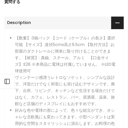
質問する
Description
【数量】:3個パック 【コード（ケーブル）の長さ】選択
可能 【サイズ】:直径5cmx高さ6.5cm 【取付方法】:お
部屋のダクトレールに簡単に取り付けることができま
す。【材質】: 真鍮、スチール、アルミ 【口金サイ
ズ】:E26 ※本商品に電球は付属していません。 ※LED電
球使用可
ヴィンテージ感漂うレトロなソケット、シンプルな設計
サイドバーを開く
で、洋室だけでなく和室にも溶け込むデザインです。廊
下、台所、リビング、キッチンなど生活する場合だけで
はなく、カフェ、レストラン、バー、居酒屋、温泉、旅
館など店舗のディスプレイにもおすすめです。
好みな色や電球の形によって、色々な組立ができ、オシ
ャレな北欧風にも変わってきます。小型ペンダントは実
用的な空間をスタイリッシュに演出します。お料理の色