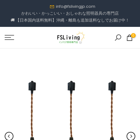
コ
info@fslivingjp.com
ン
かわいい・かっこいい・おしゃれな照明器具の専門店
🚚 【日本国内送料無料】沖縄・離島も追加送料なしでお届け中！
テ
ン
ツ
0
に
進
む