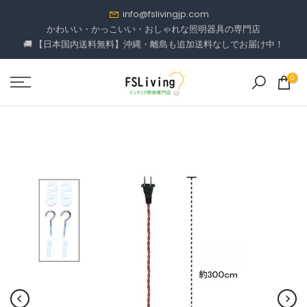
コ
info@fslivingjp.com
ン
かわいい・かっこいい・おしゃれな照明器具の専門店
🚚 【日本国内送料無料】沖縄・離島も追加送料なしでお届け中！
テ
ン
ツ
0
に
進
む