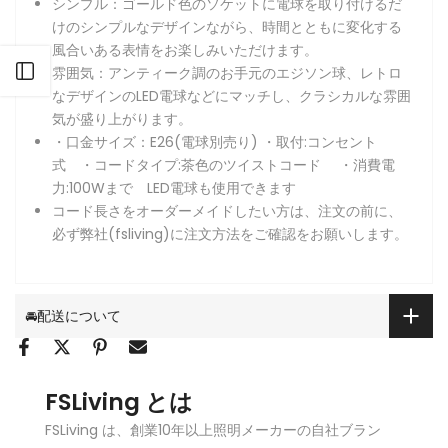
シンプル：ゴールド色のソケットに電球を取り付けるだ
けのシンプルなデザインながら、時間とともに変化する
風合いある表情をお楽しみいただけます。
サイドバーを開く
雰囲気：アンティーク調のお手元のエジソン球、レトロ
なデザインのLED電球などにマッチし、クラシカルな雰囲
気が盛り上がります。
・口金サイズ：E26(電球別売り) ・取付:コンセント
式 ・コードタイプ:茶色のツイストコード ・消費電
力:100Wまで LED電球も使用できます
コード長さをオーダーメイドしたい方は、注文の前に、
必ず弊社(fsliving)に注文方法をご確認をお願いします。
🚘配送について
FSLiving とは
FSLiving は、創業10年以上照明メーカーの自社ブラン