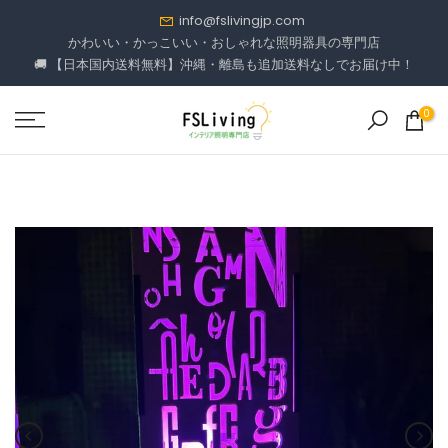
コ
info@fslivingjp.com
ン
かわいい・かっこいい・おしゃれな照明器具の専門店
🚚 【日本国内送料無料】沖縄・離島も追加送料なしでお届け中！
テ
ン
ツ
0
に
進
む