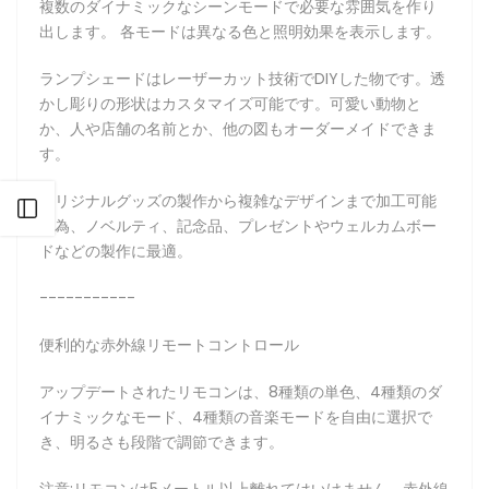
複数のダイナミックなシーンモードで必要な雰囲気を作り
出します。 各モードは異なる色と照明効果を表示します。
ランプシェードはレーザーカット技術でDIYした物です。透
かし彫りの形状はカスタマイズ可能です。可愛い動物と
か、人や店舗の名前とか、他の図もオーダーメイドできま
す。
オリジナルグッズの製作から複雑なデザインまで加工可能
サイドバーを開く
な為、ノベルティ、記念品、プレゼントやウェルカムボー
ドなどの製作に最適。
-----------
便利的な赤外線リモートコントロール
アップデートされたリモコンは、8種類の単色、4種類のダ
イナミックなモード、4種類の音楽モードを自由に選択で
き、明るさも段階で調節できます。
注意:リモコンは5メートル以上離れてはいけません。赤外線