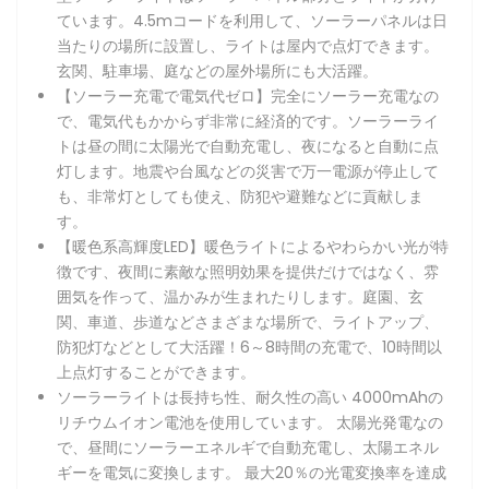
ています。4.5mコードを利用して、ソーラーパネルは日
当たりの場所に設置し、ライトは屋内で点灯できます。
玄関、駐車場、庭などの屋外場所にも大活躍。
【ソーラー充電で電気代ゼロ】完全にソーラー充電なの
で、電気代もかからず非常に経済的です。ソーラーライ
トは昼の間に太陽光で自動充電し、夜になると自動に点
灯します。地震や台風などの災害で万一電源が停止して
も、非常灯としても使え、防犯や避難などに貢献しま
す。
【暖色系高輝度LED】暖色ライトによるやわらかい光が特
徴です、夜間に素敵な照明効果を提供だけではなく、雰
囲気を作って、温かみが生まれたりします。庭園、玄
関、車道、歩道などさまざまな場所で、ライトアップ、
防犯灯などとして大活躍！6～8時間の充電で、10時間以
上点灯することができます。
ソーラーライトは長持ち性、耐久性の高い 4000mAhの
リチウムイオン電池を使用しています。 太陽光発電なの
で、昼間にソーラーエネルギで自動充電し、太陽エネル
ギーを電気に変換します。 最大20％の光電変換率を達成