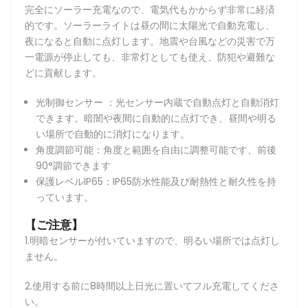
完全にソーラー充電なので、電気代もかからず非常に経済
的です。ソーラーライトは昼の間に太陽光で自動充電し、
夜になると自動に点灯します。地震や台風などの災害で万
一電源が停止しても、非常灯としても使え、防犯や避難な
どに貢献します。
光制御センサー ：光センサー内蔵で自動点灯と自動消灯
できます。暗闇や夜間に自動的に点灯でき、昼間や明る
い場所で自動的に消灯になります。
角度調節可能：角度と範囲を自由に調整可能です、前後
90°調節できます
保護レベルIP65：IP65防水性能及び耐熱性と耐久性を持
っています。
【ご注意】
1.明暗センサーが付いていますので、明るい場所では点灯し
ません。
2.使用する前に8時間以上日光に置いてフル充電してくださ
い。