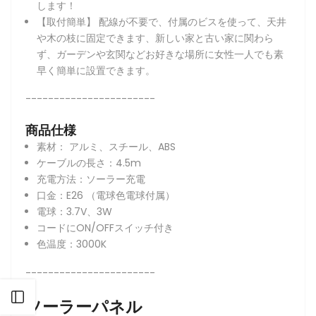
します！
【取付簡単】 配線が不要で、付属のビスを使って、天井
や木の枝に固定できます、新しい家と古い家に関わら
ず、ガーデンや玄関などお好きな場所に女性一人でも素
早く簡単に設置できます。
-----------------------
商品仕様
素材： アルミ、スチール、ABS
ケーブルの長さ：4.5m
充電方法：ソーラー充電
口金：E26 （電球色電球付属）
電球：3.7V、3W
コードにON/OFFスイッチ付き
色温度：3000K
-----------------------
サイドバーを開く
ソーラーパネル