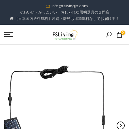
コ
info@fslivingjp.com
ン
かわいい・かっこいい・おしゃれな照明器具の専門店
🚚 【日本国内送料無料】沖縄・離島も追加送料なしでお届け中！
テ
ン
ツ
0
に
進
む